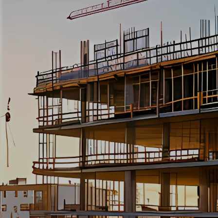
Goed om te weten
De WTTA wordt naar verwachting in januari
2025 ingevoerd
De kern
Alleen toegelaten uitzendbureaus mogen
arbeidskrachten beschikbaar stellen
Praktische info
Uitzendbureaus moeten voldoen aan
strenge eisen, zoals een waarborgsom van
€100.000