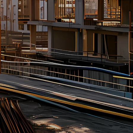
Voor jou belangrijk
Samenwerken met een toegelaten bureau
voorkomt juridische risico’s en boetes
Wist je dit?
Vanaf 2026 moeten werkgevers
registreren welke arbeidskrachten ze
inhuurt en via welke uitlener
Veelgestelde vraag
Wat betekent de WTTA voor
uitzendkrachten? Meer zekerheid,
bescherming en een eerlijke beloning