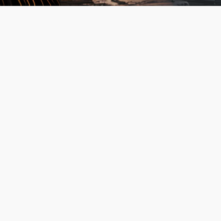
Wet Toelating
Terbeschikkingstel
van
Arbeidskrachten
(WTTA)
January 10, 2025
Wet en regelgeving
Mark Berman
Bij BNU Personeel hechten we veel waarde aan
betrouwbaarheid en transparantie in onze