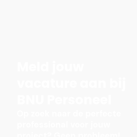
organisatie? Neem contact op met een van
onze specialisten en wij helpen je graag
verder.
Meld jouw
vacature aan bij
BNU Personeel
Op zoek naar de perfecte
professional voor jouw
project? Geen probleem!