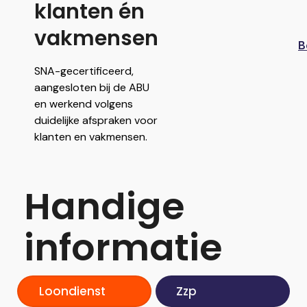
klanten én
vakmensen
B
SNA-gecertificeerd,
aangesloten bij de ABU
en werkend volgens
duidelijke afspraken voor
klanten en vakmensen.
Handige
informatie
Loondienst
Zzp