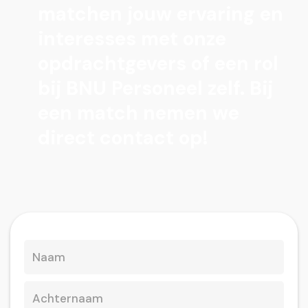
matchen jouw ervaring en
interesses met onze
opdrachtgevers of een rol
bij BNU Personeel zelf. Bij
een match nemen we
direct contact op!