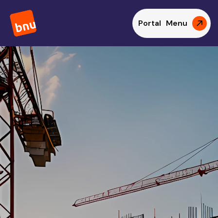
Portal
Menu
Kort samengevat
KvK-uittreksel voor transparantie en
betrouwbaarheid
In één oogopslag
Verifieer legitimiteit en voorkom fraude
Goed om te weten