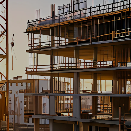
Naleving van wet- en regelgeving
De kern
BNU is volledig geregistreerd en legitiem
Praktische info
Basisgegevens, bestuurders,
vestigingsadres, activiteiten
Voor jou belangrijk
Duidelijkheid over verantwoordelijkheden