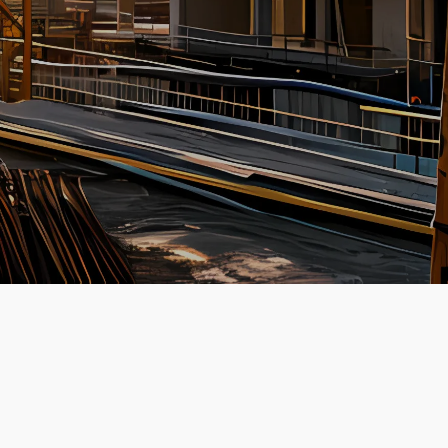
Wist je dit?
KvK-uittreksel toont aanvullende
keurmerken
Veelgestelde vraag
Waarom KvK-uittreksel? Zekerheid en
transparantie
KvK-uittreksel:
Jouw Zekerheid