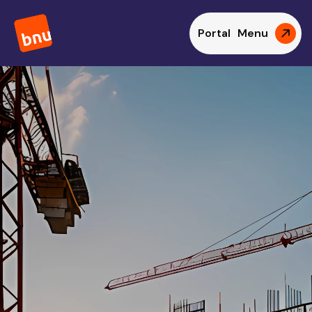
Portal
Menu
Functie
Tekenaar Bouw
Maandelijks
€ 5.074
Uren