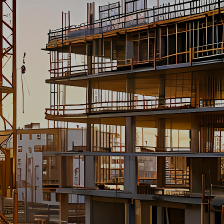
40
Sector
Schoonmaak
Locatie
Utrecht
Type
Loondienst