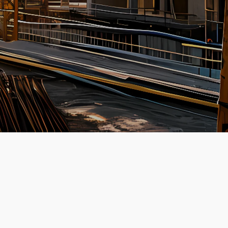
Opleiding
HBO
Inschrijfformulier
Start-jouw-avontuur!