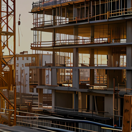
40
Sector
Bouw
Locatie
Zuid-Holland
Type
Loondienst