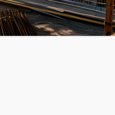
Inschrijfformulier
Start-jouw-avontuur!
€ 3.682
Zuid-Holland
Gouda biedt je als montagemedewerker de