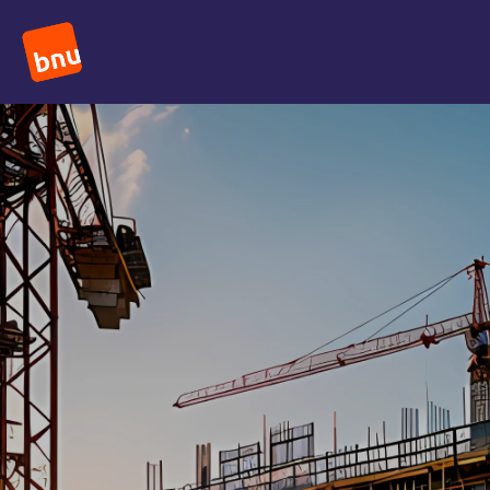
Functie
Montagemedewerker – Zuid-Holland
Maandelijks
€ 3.682
Uren