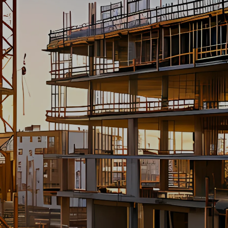
40
Sector
Infra
Locatie
Zuid-Holland
Type
Leerling