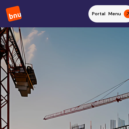
Portal
Menu
Functie
Leerling Kraanmachinist
Maandelijks
€ 2.124
Uren