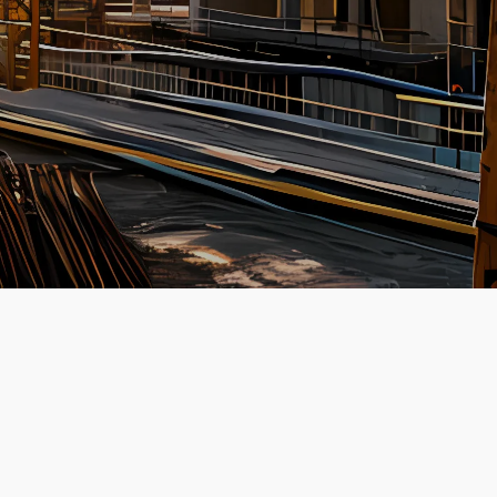
Opleiding
Certifcaten
Inschrijfformulier
Start-jouw-avontuur!