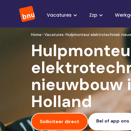
Vacatures
Zzp
Werkg
Home › Vacatures ›
Hulpmonteur elektrotechniek nieuw
Hulpmonteu
elektrotech
nieuwbouw i
Holland
Bel of app ons
Solliciteer direct