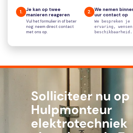
Je kan op twee
We nemen binne
1.
2.
manieren reageren
uur contact op
Vul het formulier in of beter
We bespreken je
nog: neem direct contact
ervaring, wensen
met ons op.
beschikbaarheid.
Solliciteer nu op
Hulpmonteur
elektrotechniek