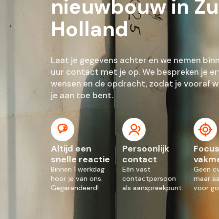
nieuwbouw in Zu
Holland
Laat je gegevens achter en we nemen bin
uur contact met je op. We bespreken je erv
wensen en de opdracht, zodat je vooraf 
je aan toe bent.
Altijd een
Persoonlijk
Focus
snelle reactie
contact
vakm
Binnen 1 werkdag
Eén vast
Geen cv
hoor je van ons.
contactpersoon
maar a
Gegarandeerd!
als aanspreekpunt.
voor go