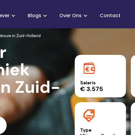
ever
Blogs
Over Ons
Contact
bouw in Zuid-Holland
r
niek
n Zuid-
Salaris
€ 3.575
Type