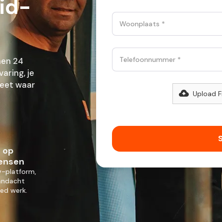
id-
nen 24
aring, je
weet waar
Upload F
 op
ensen
-platform,
andacht
ed werk.