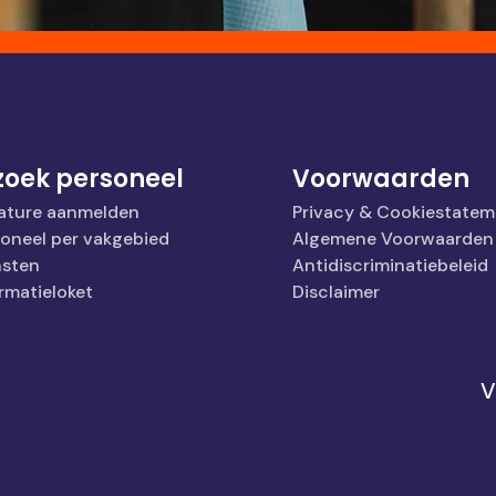
 zoek personeel
Voorwaarden
ature aanmelden
Privacy & Cookiestatem
soneel per vakgebied
Algemene Voorwaarden
nsten
Antidiscriminatiebeleid
rmatieloket
Disclaimer
V