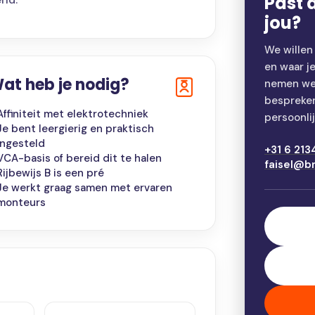
Past d
jou?
We willen
en waar j
at heb je nodig?
nemen we 
bespreke
Affiniteit met elektrotechniek
persoonlij
Je bent leergierig en praktisch
ingesteld
+31 6 213
VCA-basis of bereid dit te halen
faisel@b
Rijbewijs B is een pré
Je werkt graag samen met ervaren
monteurs