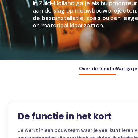
In Zuid-Holland ga je als hulpmonteu
aan de slag op nieuwbouwprojecten. 
de basisinstallatie, zoals buizen legg
en materiaal klaarzetten.
Over de functie
Wat ga j
De functie in het kort
Je werkt in een bouwteam waar je veel kunt leren 
werkzaamheden zijn praktisch en duidelijk afgebak