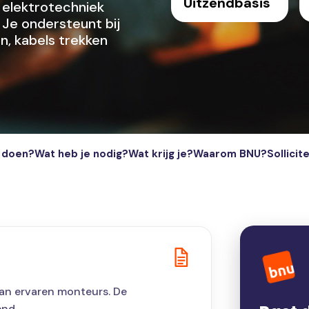
Uitzendbasis
r elektrotechniek
Je ondersteunt bij
en, kabels trekken
e doen?
Wat heb je nodig?
Wat krijg je?
Waarom BNU?
Sollicit
van ervaren monteurs. De
end.