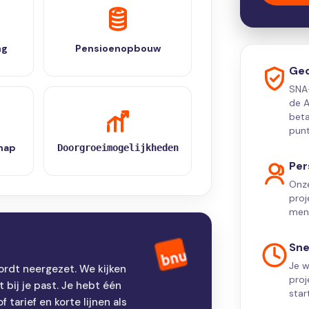
ng
Pensioenopbouw
Gec
SNA-
de A
beta
punt
hap
Doorgroeimogelijkheden
Per
Onz
proj
mens
Sne
Je w
ordt neergezet. We kijken
proj
t bij je past. Je hebt één
sta
 tarief en korte lijnen als