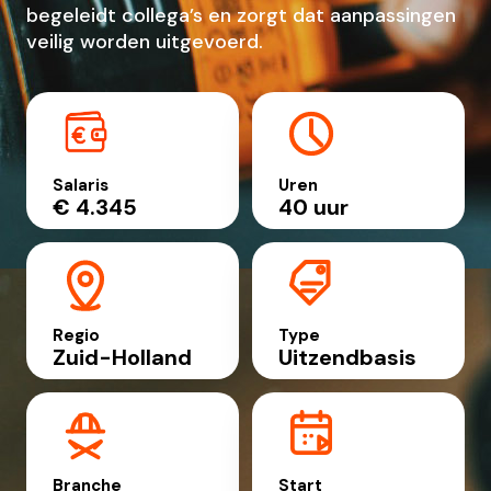
begeleidt collega’s en zorgt dat aanpassingen
veilig worden uitgevoerd.
Salaris
Uren
€ 4.345
40 uur
Regio
Type
Zuid-Holland
Uitzendbasis
Branche
Start