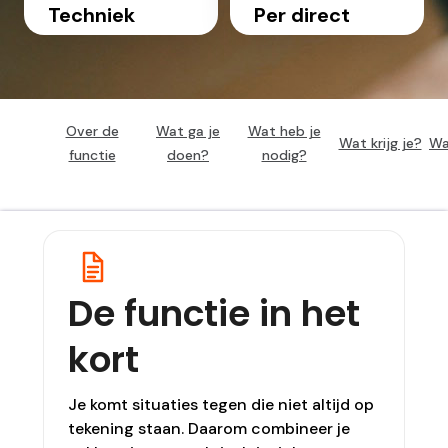
Techniek
Per direct
Over de
Wat ga je
Wat heb je
Wat krijg je?
Wa
functie
doen?
nodig?
De functie in het
kort
Je komt situaties tegen die niet altijd op
tekening staan. Daarom combineer je