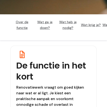
Over de
Wat ga je
Wat heb je
Wat krijg je?
Wa
functie
doen?
nodig?
De functie in het
kort
Renovatiewerk vraagt om goed kijken
naar wat er al ligt. Je kiest een
praktische aanpak en voorkomt
onnodige schade of overlast in