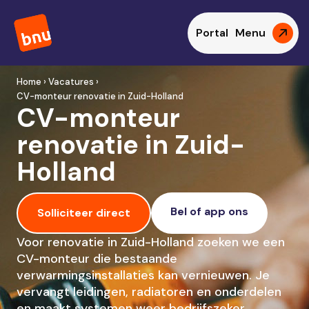
Portal
Menu
Home › Vacatures ›
CV-monteur renovatie in Zuid-Holland
CV-monteur
renovatie in Zuid-
Holland
Bel of app ons
Solliciteer direct
Voor renovatie in Zuid-Holland zoeken we een
CV-monteur die bestaande
verwarmingsinstallaties kan vernieuwen. Je
vervangt leidingen, radiatoren en onderdelen
en maakt systemen weer bedrijfszeker.