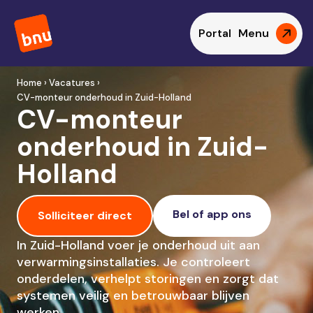
Portal
Menu
Home › Vacatures ›
CV-monteur onderhoud in Zuid-Holland
CV-monteur
onderhoud in Zuid-
Holland
Bel of app ons
Solliciteer direct
In Zuid-Holland voer je onderhoud uit aan
verwarmingsinstallaties. Je controleert
onderdelen, verhelpt storingen en zorgt dat
systemen veilig en betrouwbaar blijven
werken.