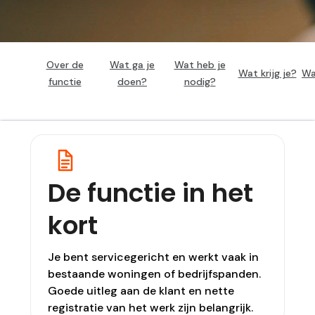
Over de
Wat ga je
Wat heb je
Wat krijg je?
Wa
functie
doen?
nodig?
De functie in het
kort
Je bent servicegericht en werkt vaak in
bestaande woningen of bedrijfspanden.
Goede uitleg aan de klant en nette
registratie van het werk zijn belangrijk.