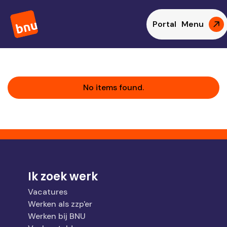
Andere Provincies
Portal
Menu
No items found.
Ik zoek werk
Vacatures
Werken als zzp'er
Werken bij BNU