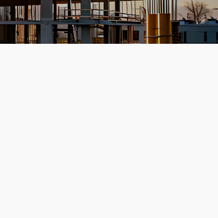
ar om te beginnen?
experts staan voor je klaar! Of je nu
oek bent naar een nieuwe baan of
erking voor je team, wij helpen je