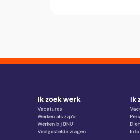
Ik zoek werk
Ik
Vacatures
Vac
Werken als zzp'er
Per
Werken bij BNU
Die
Veelgestelde vragen
Info