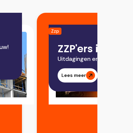
Zzp
ZZP'ers in de 
ouw!
Uitdagingen en kansen 202
Lees meer