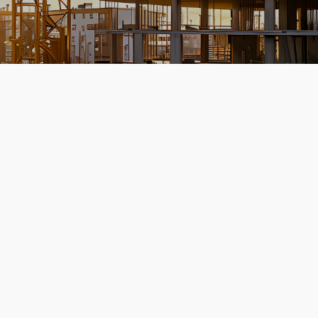
l inlenen
ureau:
Kla
n volgens
Onze 
op z
verst