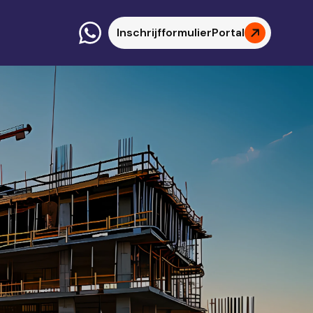
Inschrijfformulier
Portal
De kern
Betrouwbare
ide
uitzendbureaus voldoen aan
de wet
Veelgestelde vraag
Hoe controleer ik
betrouwbaarheid? Via SNA
en Waadi