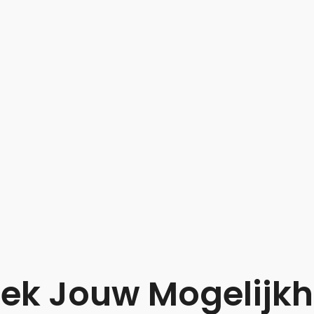
 uitzendbureau
kan veilig en
op de betrouwbaarheid van uw
a personeel nodig en wilt u zeker
k? Neem dan contact op met
BNU
ek Jouw Mogelijk