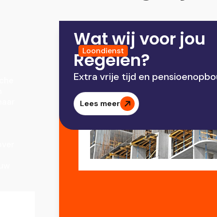
Wat wij voor jou
Loondienst
Regelen?
Extra vrije tijd en pensioenopb
sche
n
naar
Lees meer
over
ouw