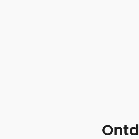
partner in personeelsoplossingen.
Het inlenen van personeel via een
vertrouwd
, zolang u alert blijft 
samenwerkingspartner. Heeft u extr
zijn van een professionele aanpa
Personeel
.
Ontd