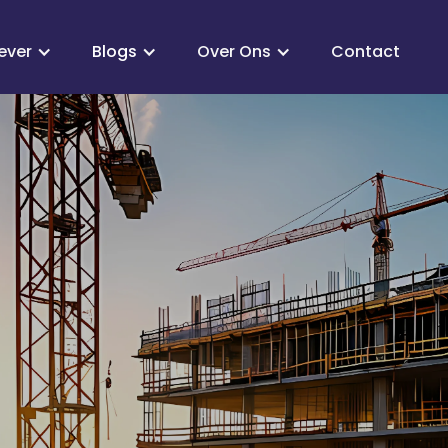
ever
Blogs
Over Ons
Contact
én oogopslag
Goed om te weten
Nieuwe wetgeving
ficering en strenge
beschermt tegen malaf
s vanaf 2026
bureaus
 jou belangrijk
Wist je dit?
g leren met moderne
edschappen en
Geen risico's, volledige
ieken
ontzorging