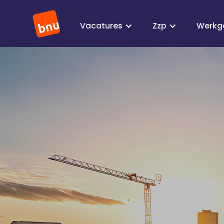
Vacatures
Zzp
Werkg
Kort samengevat
In é
Inlenen via een betrouwbaar
uitzendbureau is veilig en
Certi
efficiënt
regel
Praktische info
Voor
Veili
Controleer SNA-keurmerk
gere
en Waadi-registratie
techn