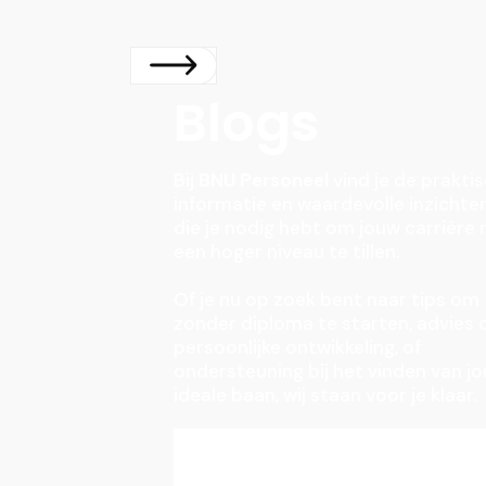
Blogs
Bij
BNU Personeel
vind je de prakti
informatie en waardevolle inzichte
die je nodig hebt om jouw carrière 
een hoger niveau te tillen.
Of je nu op zoek bent naar tips om
zonder diploma te starten, advies 
persoonlijke ontwikkeling, of
ondersteuning bij het vinden van j
ideale baan, wij staan voor je klaar.