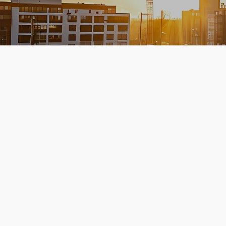
Personee
via een
uitzendb
Veilig e